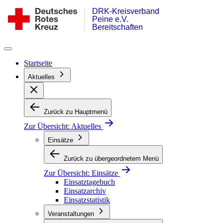
DRK-Kreisverband
Zum
DRK
Peine e.V.
Inhalt
Bereitschaft
Bereitschaften
springen
Peine
Startseite
Aktuelles
Zurück zu Hauptmenü
Zur Übersicht:
Aktuelles
Einsätze
Zurück zu übergeordnetem Menü
Zur Übersicht:
Einsätze
Einsatztagebuch
Einsatzarchiv
Einsatzstatistik
Veranstaltungen