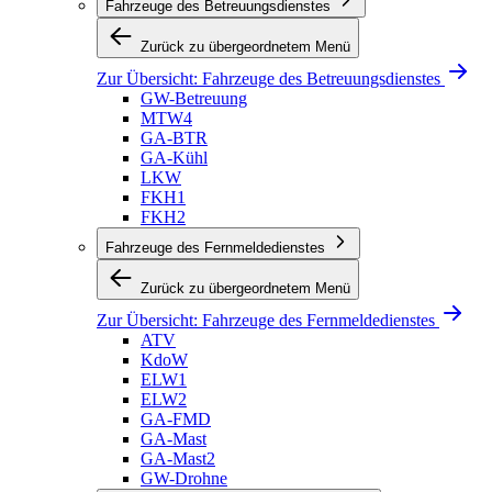
Fahrzeuge des Betreuungsdienstes
Zurück zu übergeordnetem Menü
Zur Übersicht:
Fahrzeuge des Betreuungsdienstes
GW-Betreuung
MTW4
GA-BTR
GA-Kühl
LKW
FKH1
FKH2
Fahrzeuge des Fernmeldedienstes
Zurück zu übergeordnetem Menü
Zur Übersicht:
Fahrzeuge des Fernmeldedienstes
ATV
KdoW
ELW1
ELW2
GA-FMD
GA-Mast
GA-Mast2
GW-Drohne