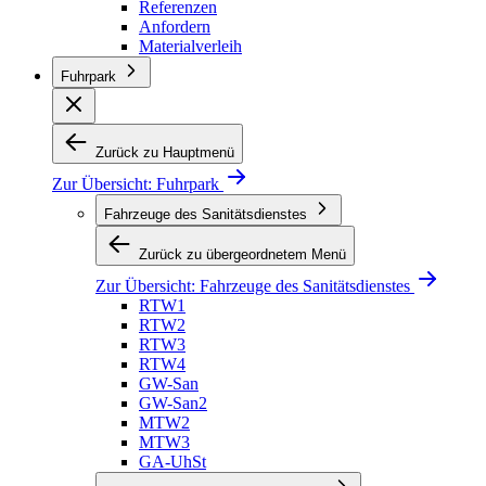
Referenzen
Anfordern
Materialverleih
Fuhrpark
Zurück zu Hauptmenü
Zur Übersicht:
Fuhrpark
Fahrzeuge des Sanitätsdienstes
Zurück zu übergeordnetem Menü
Zur Übersicht:
Fahrzeuge des Sanitätsdienstes
RTW1
RTW2
RTW3
RTW4
GW-San
GW-San2
MTW2
MTW3
GA-UhSt