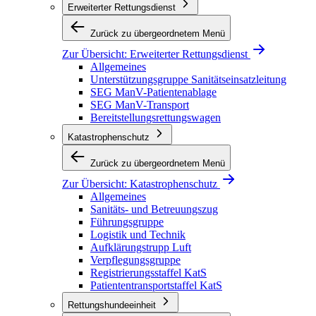
Erweiterter Rettungsdienst
Zurück zu übergeordnetem Menü
Zur Übersicht:
Erweiterter Rettungsdienst
Allgemeines
Unterstützungsgruppe Sanitätseinsatzleitung
SEG ManV-Patientenablage
SEG ManV-Transport
Bereitstellungsrettungswagen
Katastrophenschutz
Zurück zu übergeordnetem Menü
Zur Übersicht:
Katastrophenschutz
Allgemeines
Sanitäts- und Betreuungszug
Führungsgruppe
Logistik und Technik
Aufklärungstrupp Luft
Verpflegungsgruppe
Registrierungsstaffel KatS
Patiententransportstaffel KatS
Rettungshundeeinheit