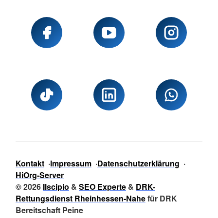
Kontakt
Impressum
Datenschutzerklärung
HiOrg-Server
© 2026
Ilscipio
&
SEO Experte
&
DRK-
Rettungsdienst Rheinhessen-Nahe
für DRK
Bereitschaft Peine