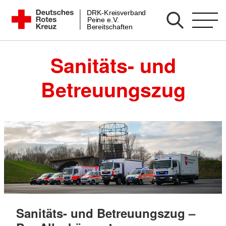
Zum
DRK-Kreisverband
DRK Bereitschaft Peine
Peine e.V.
Inhalt
Bereitschaften
springen
Sanitäts- und
Betreuungszug
Sanitäts- und Betreuungszug –