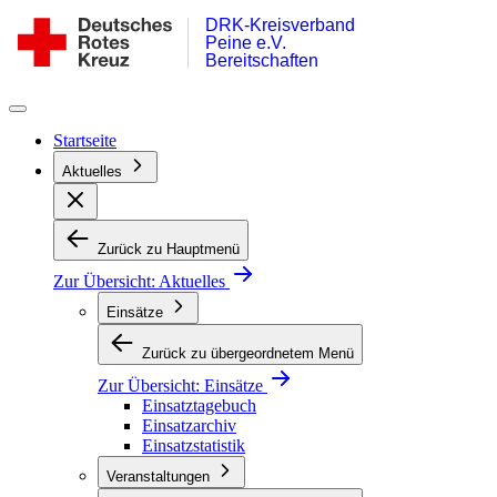
DRK-Kreisverband
Zum
DRK
Peine e.V.
Inhalt
Bereitschaft
Bereitschaften
springen
Peine
Startseite
Aktuelles
Zurück zu Hauptmenü
Zur Übersicht:
Aktuelles
Einsätze
Zurück zu übergeordnetem Menü
Zur Übersicht:
Einsätze
Einsatztagebuch
Einsatzarchiv
Einsatzstatistik
Veranstaltungen