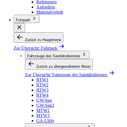
Referenzen
Anfordern
Materialverleih
Fuhrpark
Zurück zu Hauptmenü
Zur Übersicht:
Fuhrpark
Fahrzeuge des Sanitätsdienstes
Zurück zu übergeordnetem Menü
Zur Übersicht:
Fahrzeuge des Sanitätsdienstes
RTW1
RTW2
RTW3
RTW4
GW-San
GW-San2
MTW2
MTW3
GA-UhSt