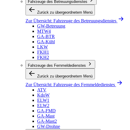
Fahrzeuge des Betreuungsdienstes
Zurück zu übergeordnetem Menü
Zur Übersicht:
Fahrzeuge des Betreuungsdienstes
GW-Betreuung
MTW4
GA-BTR
GA-Kühl
LKW
FKH1
FKH2
Fahrzeuge des Fernmeldedienstes
Zurück zu übergeordnetem Menü
Zur Übersicht:
Fahrzeuge des Fernmeldedienstes
ATV
KdoW
ELW1
ELW2
GA-FMD
GA-Mast
GA-Mast2
GW-Drohne