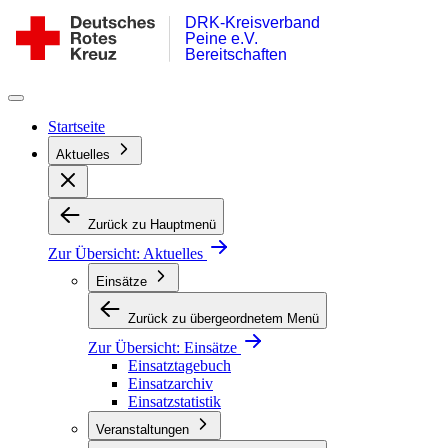
DRK-Kreisverband
Zum
DRK
Peine e.V.
Inhalt
Bereitschaft
Bereitschaften
springen
Peine
Startseite
Aktuelles
Zurück zu Hauptmenü
Zur Übersicht:
Aktuelles
Einsätze
Zurück zu übergeordnetem Menü
Zur Übersicht:
Einsätze
Einsatztagebuch
Einsatzarchiv
Einsatzstatistik
Veranstaltungen