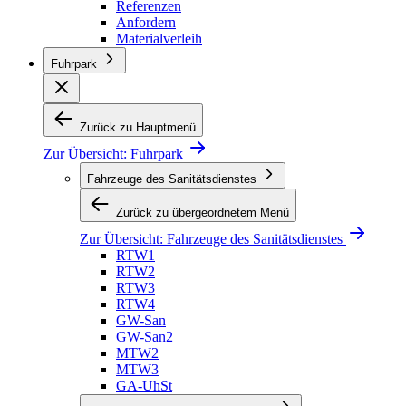
Referenzen
Anfordern
Materialverleih
Fuhrpark
Zurück zu Hauptmenü
Zur Übersicht:
Fuhrpark
Fahrzeuge des Sanitätsdienstes
Zurück zu übergeordnetem Menü
Zur Übersicht:
Fahrzeuge des Sanitätsdienstes
RTW1
RTW2
RTW3
RTW4
GW-San
GW-San2
MTW2
MTW3
GA-UhSt