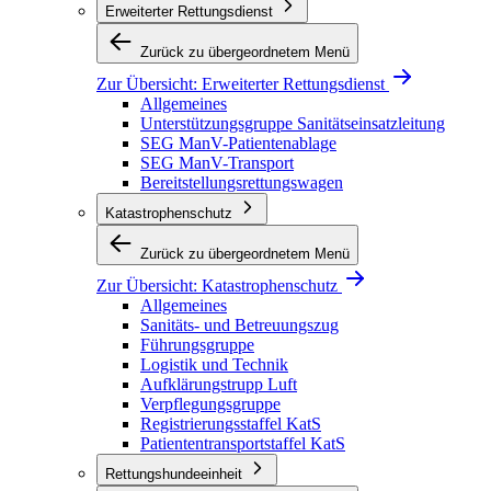
Erweiterter Rettungsdienst
Zurück zu übergeordnetem Menü
Zur Übersicht:
Erweiterter Rettungsdienst
Allgemeines
Unterstützungsgruppe Sanitätseinsatzleitung
SEG ManV-Patientenablage
SEG ManV-Transport
Bereitstellungsrettungswagen
Katastrophenschutz
Zurück zu übergeordnetem Menü
Zur Übersicht:
Katastrophenschutz
Allgemeines
Sanitäts- und Betreuungszug
Führungsgruppe
Logistik und Technik
Aufklärungstrupp Luft
Verpflegungsgruppe
Registrierungsstaffel KatS
Patiententransportstaffel KatS
Rettungshundeeinheit