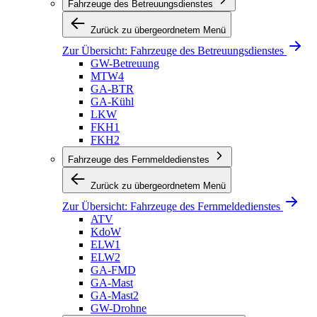
Fahrzeuge des Betreuungsdienstes
Zurück zu übergeordnetem Menü
Zur Übersicht:
Fahrzeuge des Betreuungsdienstes
GW-Betreuung
MTW4
GA-BTR
GA-Kühl
LKW
FKH1
FKH2
Fahrzeuge des Fernmeldedienstes
Zurück zu übergeordnetem Menü
Zur Übersicht:
Fahrzeuge des Fernmeldedienstes
ATV
KdoW
ELW1
ELW2
GA-FMD
GA-Mast
GA-Mast2
GW-Drohne