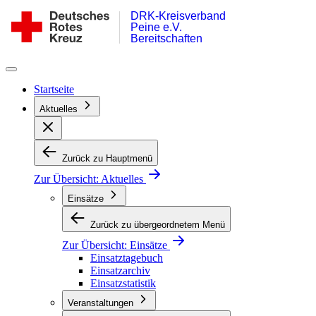
DRK-Kreisverband
Zum
DRK
Peine e.V.
Inhalt
Bereitschaft
Bereitschaften
springen
Peine
Startseite
Aktuelles
Zurück zu Hauptmenü
Zur Übersicht:
Aktuelles
Einsätze
Zurück zu übergeordnetem Menü
Zur Übersicht:
Einsätze
Einsatztagebuch
Einsatzarchiv
Einsatzstatistik
Veranstaltungen