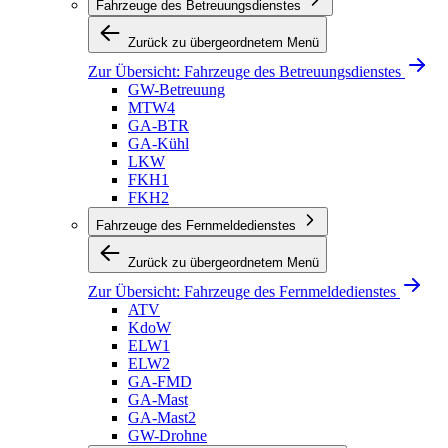
Fahrzeuge des Betreuungsdienstes
Zurück zu übergeordnetem Menü
Zur Übersicht:
Fahrzeuge des Betreuungsdienstes
GW-Betreuung
MTW4
GA-BTR
GA-Kühl
LKW
FKH1
FKH2
Fahrzeuge des Fernmeldedienstes
Zurück zu übergeordnetem Menü
Zur Übersicht:
Fahrzeuge des Fernmeldedienstes
ATV
KdoW
ELW1
ELW2
GA-FMD
GA-Mast
GA-Mast2
GW-Drohne