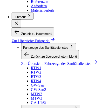
Referenzen
Anfordern
Materialverleih
Fuhrpark
Zurück zu Hauptmenü
Zur Übersicht:
Fuhrpark
Fahrzeuge des Sanitätsdienstes
Zurück zu übergeordnetem Menü
Zur Übersicht:
Fahrzeuge des Sanitätsdienstes
RTW1
RTW2
RTW3
RTW4
GW-San
GW-San2
MTW2
MTW3
GA-UhSt