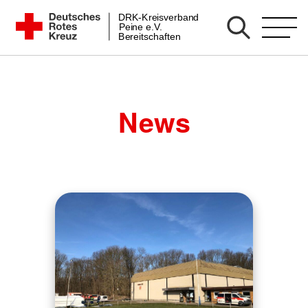
Zum
DRK-Kreisverband
DRK Bereitschaft Peine
Peine e.V.
Inhalt
Bereitschaften
springen
News