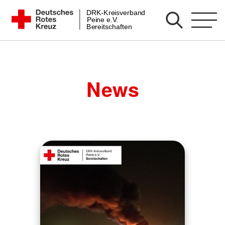
Zum
DRK-Kreisverband
DRK Bereitschaft Peine
Peine e.V.
Inhalt
Bereitschaften
springen
News