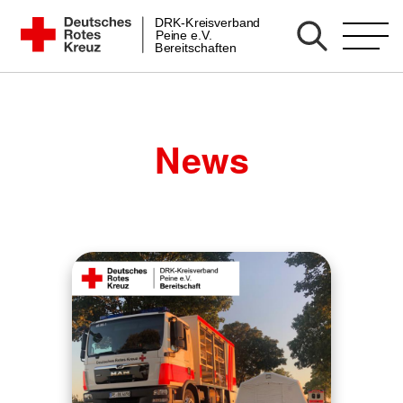
Zum
DRK-Kreisverband
DRK Bereitschaft Peine
Peine e.V.
Inhalt
Bereitschaften
springen
News