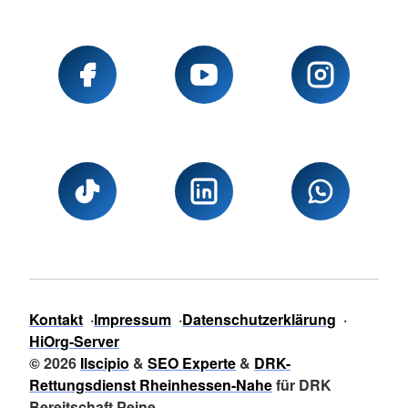
Kontakt
Impressum
Datenschutzerklärung
HiOrg-Server
© 2026
Ilscipio
&
SEO Experte
&
DRK-
Rettungsdienst Rheinhessen-Nahe
für DRK
Bereitschaft Peine