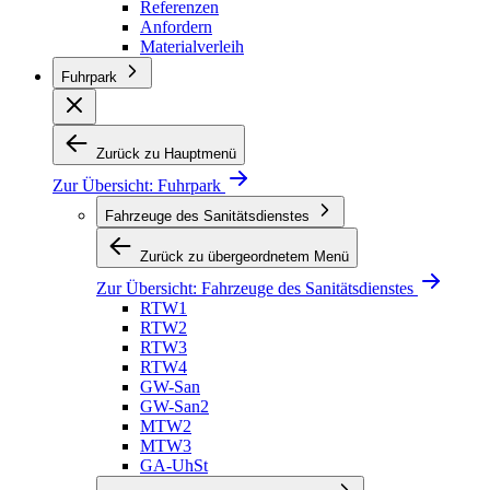
Referenzen
Anfordern
Materialverleih
Fuhrpark
Zurück zu Hauptmenü
Zur Übersicht:
Fuhrpark
Fahrzeuge des Sanitätsdienstes
Zurück zu übergeordnetem Menü
Zur Übersicht:
Fahrzeuge des Sanitätsdienstes
RTW1
RTW2
RTW3
RTW4
GW-San
GW-San2
MTW2
MTW3
GA-UhSt