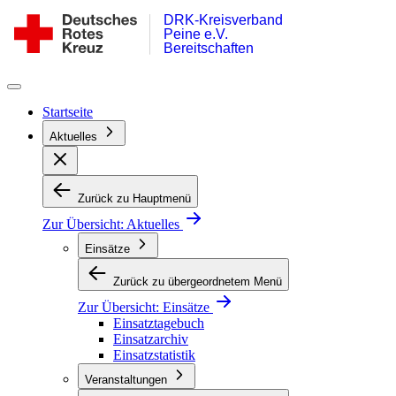
DRK-Kreisverband
Zum
DRK
Peine e.V.
Inhalt
Bereitschaft
Bereitschaften
springen
Peine
Startseite
Aktuelles
Zurück zu Hauptmenü
Zur Übersicht:
Aktuelles
Einsätze
Zurück zu übergeordnetem Menü
Zur Übersicht:
Einsätze
Einsatztagebuch
Einsatzarchiv
Einsatzstatistik
Veranstaltungen