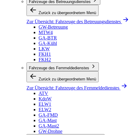
Fahrzeuge des Betreuungsdienstes
Zurück zu übergeordnetem Menü
Zur Übersicht:
Fahrzeuge des Betreuungsdienstes
GW-Betreuung
MTW4
GA-BTR
GA-Kühl
LKW
FKH1
FKH2
Fahrzeuge des Fernmeldedienstes
Zurück zu übergeordnetem Menü
Zur Übersicht:
Fahrzeuge des Fernmeldedienstes
ATV
KdoW
ELW1
ELW2
GA-FMD
GA-Mast
GA-Mast2
GW-Drohne