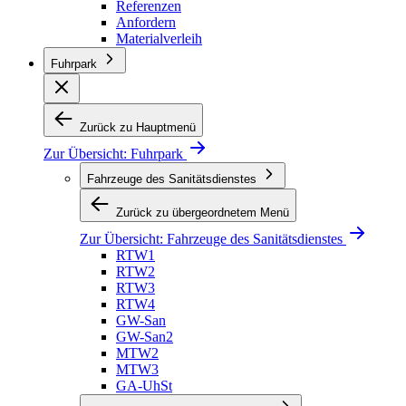
Referenzen
Anfordern
Materialverleih
Fuhrpark
Zurück zu Hauptmenü
Zur Übersicht:
Fuhrpark
Fahrzeuge des Sanitätsdienstes
Zurück zu übergeordnetem Menü
Zur Übersicht:
Fahrzeuge des Sanitätsdienstes
RTW1
RTW2
RTW3
RTW4
GW-San
GW-San2
MTW2
MTW3
GA-UhSt