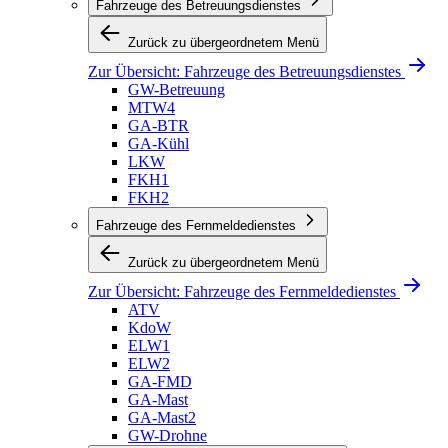
Fahrzeuge des Betreuungsdienstes
Zurück zu übergeordnetem Menü
Zur Übersicht:
Fahrzeuge des Betreuungsdienstes
GW-Betreuung
MTW4
GA-BTR
GA-Kühl
LKW
FKH1
FKH2
Fahrzeuge des Fernmeldedienstes
Zurück zu übergeordnetem Menü
Zur Übersicht:
Fahrzeuge des Fernmeldedienstes
ATV
KdoW
ELW1
ELW2
GA-FMD
GA-Mast
GA-Mast2
GW-Drohne