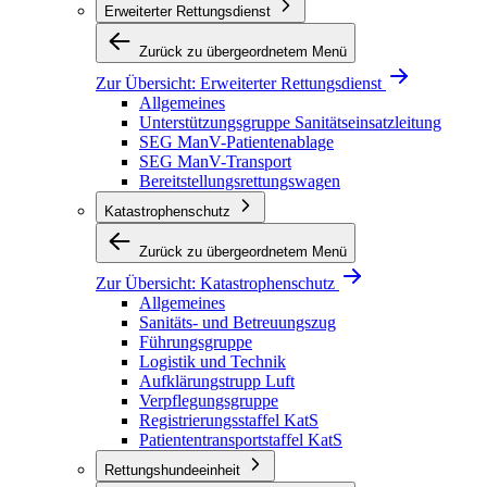
Erweiterter Rettungsdienst
Zurück zu übergeordnetem Menü
Zur Übersicht:
Erweiterter Rettungsdienst
Allgemeines
Unterstützungsgruppe Sanitätseinsatzleitung
SEG ManV-Patientenablage
SEG ManV-Transport
Bereitstellungsrettungswagen
Katastrophenschutz
Zurück zu übergeordnetem Menü
Zur Übersicht:
Katastrophenschutz
Allgemeines
Sanitäts- und Betreuungszug
Führungsgruppe
Logistik und Technik
Aufklärungstrupp Luft
Verpflegungsgruppe
Registrierungsstaffel KatS
Patiententransportstaffel KatS
Rettungshundeeinheit