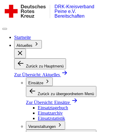
DRK-Kreisverband
Zum
DRK
Peine e.V.
Inhalt
Bereitschaft
Bereitschaften
springen
Peine
Startseite
Aktuelles
Zurück zu Hauptmenü
Zur Übersicht:
Aktuelles
Einsätze
Zurück zu übergeordnetem Menü
Zur Übersicht:
Einsätze
Einsatztagebuch
Einsatzarchiv
Einsatzstatistik
Veranstaltungen