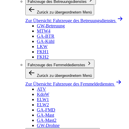
Fahrzeuge des Betreuungsdienstes
Zurück zu übergeordnetem Menü
Zur Übersicht:
Fahrzeuge des Betreuungsdienstes
GW-Betreuung
MTW4
GA-BTR
GA-Kühl
LKW
FKH1
FKH2
Fahrzeuge des Fernmeldedienstes
Zurück zu übergeordnetem Menü
Zur Übersicht:
Fahrzeuge des Fernmeldedienstes
ATV
KdoW
ELW1
ELW2
GA-FMD
GA-Mast
GA-Mast2
GW-Drohne