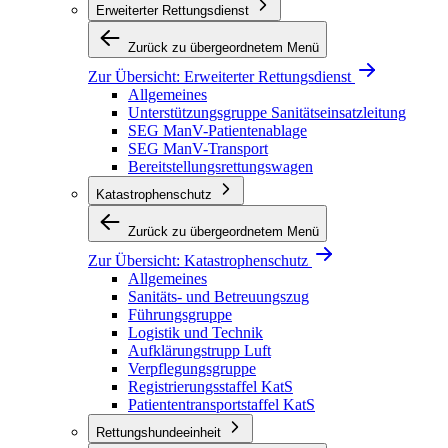
Erweiterter Rettungsdienst
Zurück zu übergeordnetem Menü
Zur Übersicht:
Erweiterter Rettungsdienst
Allgemeines
Unterstützungsgruppe Sanitätseinsatzleitung
SEG ManV-Patientenablage
SEG ManV-Transport
Bereitstellungsrettungswagen
Katastrophenschutz
Zurück zu übergeordnetem Menü
Zur Übersicht:
Katastrophenschutz
Allgemeines
Sanitäts- und Betreuungszug
Führungsgruppe
Logistik und Technik
Aufklärungstrupp Luft
Verpflegungsgruppe
Registrierungsstaffel KatS
Patiententransportstaffel KatS
Rettungshundeeinheit