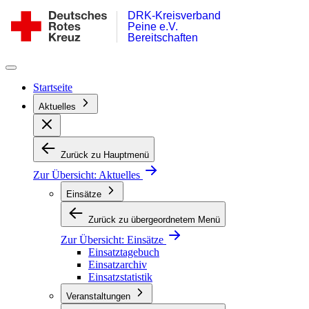
DRK-Kreisverband
Zum
DRK
Peine e.V.
Inhalt
Bereitschaft
Bereitschaften
springen
Peine
Startseite
Aktuelles
Zurück zu Hauptmenü
Zur Übersicht:
Aktuelles
Einsätze
Zurück zu übergeordnetem Menü
Zur Übersicht:
Einsätze
Einsatztagebuch
Einsatzarchiv
Einsatzstatistik
Veranstaltungen