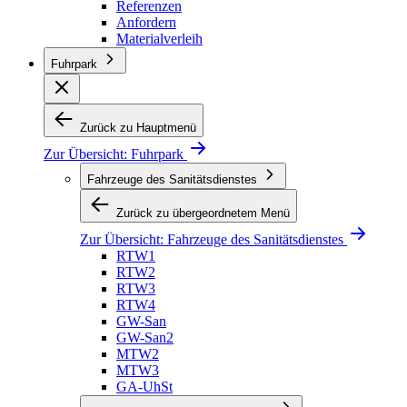
Referenzen
Anfordern
Materialverleih
Fuhrpark
Zurück zu Hauptmenü
Zur Übersicht:
Fuhrpark
Fahrzeuge des Sanitätsdienstes
Zurück zu übergeordnetem Menü
Zur Übersicht:
Fahrzeuge des Sanitätsdienstes
RTW1
RTW2
RTW3
RTW4
GW-San
GW-San2
MTW2
MTW3
GA-UhSt