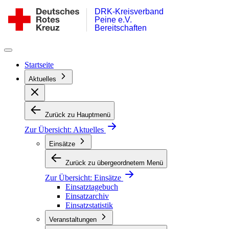
DRK-Kreisverband
Zum
DRK
Peine e.V.
Inhalt
Bereitschaft
Bereitschaften
springen
Peine
Startseite
Aktuelles
Zurück zu Hauptmenü
Zur Übersicht:
Aktuelles
Einsätze
Zurück zu übergeordnetem Menü
Zur Übersicht:
Einsätze
Einsatztagebuch
Einsatzarchiv
Einsatzstatistik
Veranstaltungen