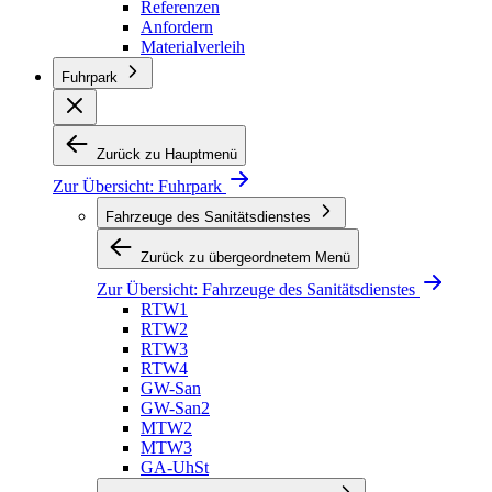
Referenzen
Anfordern
Materialverleih
Fuhrpark
Zurück zu Hauptmenü
Zur Übersicht:
Fuhrpark
Fahrzeuge des Sanitätsdienstes
Zurück zu übergeordnetem Menü
Zur Übersicht:
Fahrzeuge des Sanitätsdienstes
RTW1
RTW2
RTW3
RTW4
GW-San
GW-San2
MTW2
MTW3
GA-UhSt