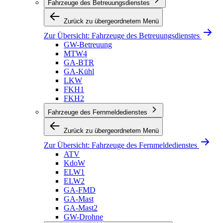
Fahrzeuge des Betreuungsdienstes
Zurück zu übergeordnetem Menü
Zur Übersicht:
Fahrzeuge des Betreuungsdienstes
GW-Betreuung
MTW4
GA-BTR
GA-Kühl
LKW
FKH1
FKH2
Fahrzeuge des Fernmeldedienstes
Zurück zu übergeordnetem Menü
Zur Übersicht:
Fahrzeuge des Fernmeldedienstes
ATV
KdoW
ELW1
ELW2
GA-FMD
GA-Mast
GA-Mast2
GW-Drohne